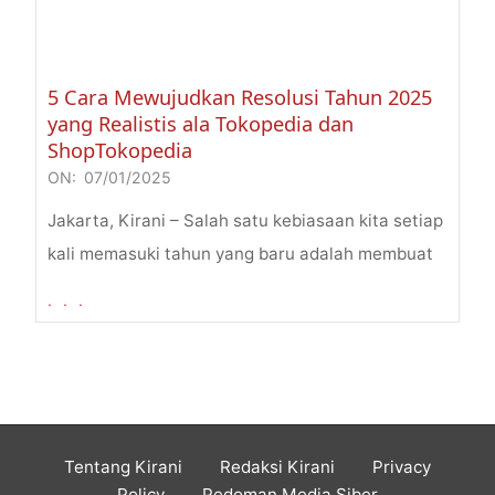
5 Cara Mewujudkan Resolusi Tahun 2025
yang Realistis ala Tokopedia dan
ShopTokopedia
ON:
07/01/2025
2025-
01-
Jakarta, Kirani – Salah satu kebiasaan kita setiap
07
kali memasuki tahun yang baru adalah membuat
. . .
Tentang Kirani
Redaksi Kirani
Privacy
Policy
Pedoman Media Siber