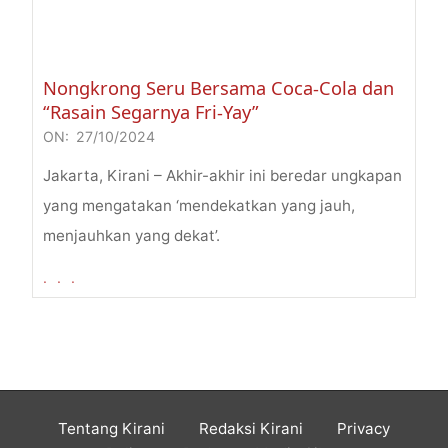
Nongkrong Seru Bersama Coca-Cola dan
“Rasain Segarnya Fri-Yay”
ON:
27/10/2024
2024-
10-
Jakarta, Kirani – Akhir-akhir ini beredar ungkapan
27
yang mengatakan ‘mendekatkan yang jauh,
menjauhkan yang dekat’.
. . .
Tentang Kirani
Redaksi Kirani
Privacy