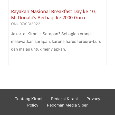
Rayakan Nasional Breakfast Day ke-10,
McDonald’s Berbagi ke 2000 Guru.
ON:
07/03/2022
2022-
03-
Jakarta, Kirani – Sarapan? Sebagian orang
07
melewatkan sarapan, karena harus terburu-buru
dan malas untuk menyiapkan.
. . .
Tentang Kirani
Redaksi Kirani
Privacy
Policy
Pedoman Media Siber