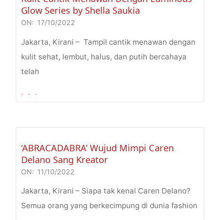
Glow Series by Shella Saukia
ON:
17/10/2022
2022-
10-
Jakarta, Kirani – Tampil cantik menawan dengan
17
kulit sehat, lembut, halus, dan putih bercahaya
telah
. . .
‘ABRACADABRA’ Wujud Mimpi Caren
Delano Sang Kreator
ON:
11/10/2022
2022-
10-
Jakarta, Kirani – Siapa tak kenal Caren Delano?
11
Semua orang yang berkecimpung di dunia fashion