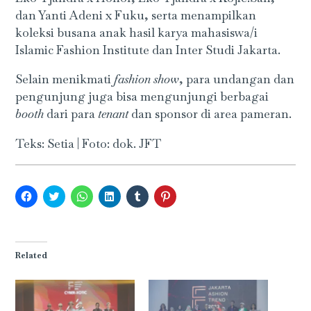
dan Yanti Adeni x Fuku, serta menampilkan
koleksi busana anak hasil karya mahasiswa/i
Islamic Fashion Institute dan Inter Studi Jakarta.
Selain menikmati
fashion show
, para undangan dan
pengunjung juga bisa mengunjungi berbagai
booth
dari para
tenant
dan sponsor di area pameran.
Teks: Setia | Foto: dok. JFT
Click
Click
Click
Click
Click
Click
to
to
to
to
to
to
share
share
share
share
share
share
on
on
on
on
on
on
Facebook
Twitter
WhatsApp
LinkedIn
Tumblr
Pinterest
(Opens
(Opens
(Opens
(Opens
(Opens
(Opens
in
in
in
in
in
in
Related
new
new
new
new
new
new
window)
window)
window)
window)
window)
window)