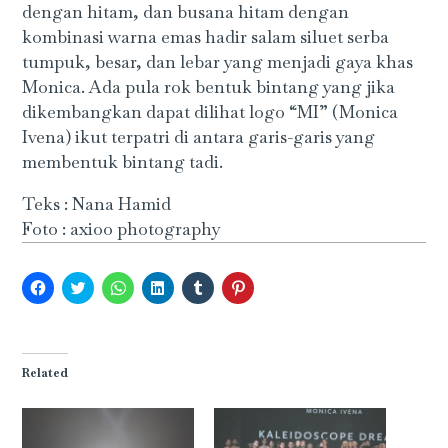
dengan hitam, dan busana hitam dengan
kombinasi warna emas hadir salam siluet serba
tumpuk, besar, dan lebar yang menjadi gaya khas
Monica. Ada pula rok bentuk bintang yang jika
dikembangkan dapat dilihat logo “MI” (Monica
Ivena) ikut terpatri di antara garis-garis yang
membentuk bintang tadi.
Teks : Nana Hamid
Foto : axioo photography
Click
Click
Click
Click
Click
Click
to
to
to
to
to
to
share
share
share
share
share
share
on
on
on
on
on
on
Facebook
Twitter
WhatsApp
LinkedIn
Tumblr
Pinterest
(Opens
(Opens
(Opens
(Opens
(Opens
(Opens
in
in
in
in
in
in
Related
new
new
new
new
new
new
window)
window)
window)
window)
window)
window)