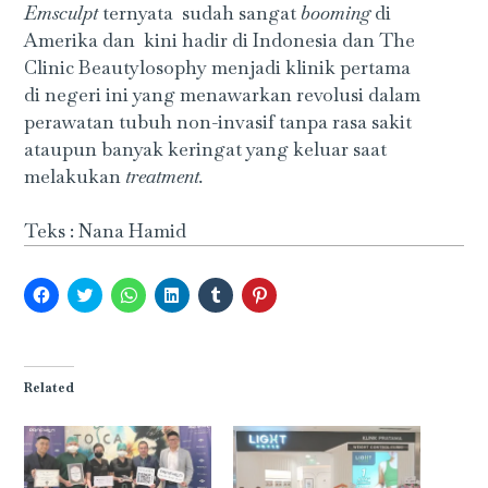
E
msculpt
ternyata sudah sangat
booming
di
Amerika dan kini hadir di Indonesia dan The
Clinic Beautylosophy menjadi klinik pertama
di negeri ini yang menawarkan revolusi dalam
perawatan tubuh non-invasif tanpa rasa sakit
ataupun banyak keringat yang keluar saat
melakukan
treatment.
Teks : Nana Hamid
Click
Click
Click
Click
Click
Click
to
to
to
to
to
to
share
share
share
share
share
share
on
on
on
on
on
on
Facebook
Twitter
WhatsApp
LinkedIn
Tumblr
Pinterest
(Opens
(Opens
(Opens
(Opens
(Opens
(Opens
in
in
in
in
in
in
Related
new
new
new
new
new
new
window)
window)
window)
window)
window)
window)