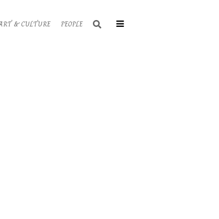
Search
ART & CULTURE
PEOPLE
Primary
Navigati
Menu