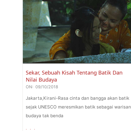
Sekar, Sebuah Kisah Tentang Batik Dan
Nilai Budaya
ON:
09/10/2018
2018-
10-
Jakarta,Kirani-Rasa cinta dan bangga akan batik
09
sejak UNESCO meresmikan batik sebagai warisa
budaya tak benda
. . .