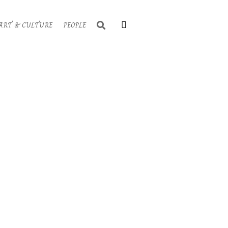
Search
ART & CULTURE
PEOPLE
Primary
Navigati
Menu