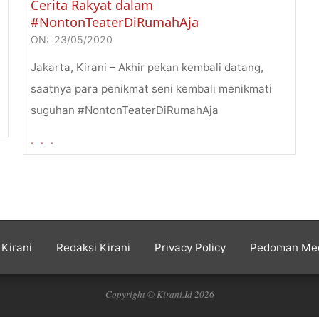
Cerita Rakyat dalam
#NontonTeaterDiRumahAja
ON:
23/05/2020
2020-
05-
Jakarta, Kirani – Akhir pekan kembali datang,
23
saatnya para penikmat seni kembali menikmati
suguhan #NontonTeaterDiRumahAja
. . .
Kirani
Redaksi Kirani
Privacy Policy
Pedoman Med
Copyright © Kirani.Id 2026