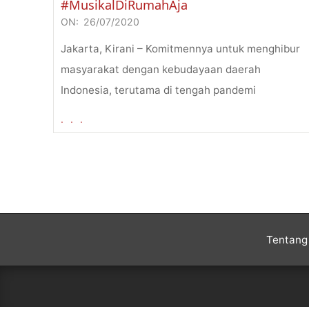
#MusikalDiRumahAja
ON:
26/07/2020
2020-
07-
Jakarta, Kirani – Komitmennya untuk menghibur
26
masyarakat dengan kebudayaan daerah
Indonesia, terutama di tengah pandemi
. . .
Tentang 