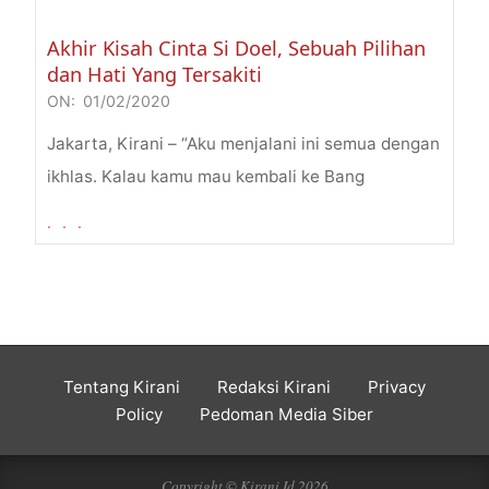
Akhir Kisah Cinta Si Doel, Sebuah Pilihan
dan Hati Yang Tersakiti
ON:
01/02/2020
2020-
02-
Jakarta, Kirani – “Aku menjalani ini semua dengan
01
ikhlas. Kalau kamu mau kembali ke Bang
. . .
Tentang Kirani
Redaksi Kirani
Privacy
Policy
Pedoman Media Siber
Copyright © Kirani.Id 2026